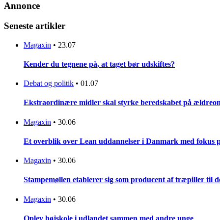
Annonce
Seneste artikler
Magaxin
•
23.07
Kender du tegnene på, at taget bør udskiftes?
Debat og politik
•
01.07
Ekstraordinære midler skal styrke beredskabet på ældreo
Magaxin
•
30.06
Et overblik over Lean uddannelser i Danmark med fokus 
Magaxin
•
30.06
Stampemøllen etablerer sig som producent af træpiller til
Magaxin
•
30.06
Oplev højskole i udlandet sammen med andre unge