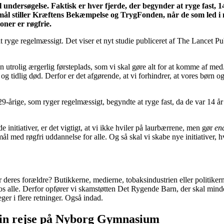
 undersøgelse. Faktisk er hver fjerde, der begynder at ryge fast,
mål stiller Kræftens Bekæmpelse og TrygFonden, når de som led i
oner er røgfrie.
ryge regelmæssigt. Det viser et nyt studie publiceret af The Lancet Pub
 utrolig ærgerlig førsteplads, som vi skal gøre alt for at komme af med.
 og tidlig død. Derfor er det afgørende, at vi forhindrer, at vores børn
-29-årige, som ryger regelmæssigt, begyndte at ryge fast, da de var 14 år 
 initiativer, er det vigtigt, at vi ikke hviler på laurbærrene, men gør
en
 mål med røgfri uddannelse for alle. Og så skal vi skabe nye initiativer, 
deres forældre? Butikkerne, medierne, tobaksindustrien eller politikern
s alle. Derfor opfører vi skamstøtten Det Rygende Barn, der skal minde os
ger i flere retninger. Også indad.
sin rejse på Nyborg Gymnasium