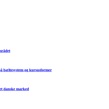
mrådet
på bæltesystem og kursusformer
 det danske marked