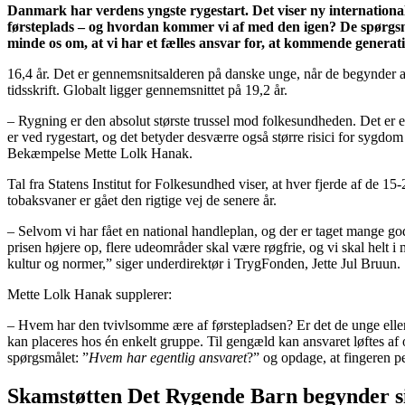
Danmark har verdens yngste rygestart. Det viser ny international
førsteplads – og hvordan kommer vi af med den igen? De spørgs
minde os om, at vi har et fælles ansvar for, at kommende generati
16,4 år. Det er gennemsnitsalderen på danske unge, når de begynder at 
tidsskrift. Globalt ligger gennemsnittet på 19,2 år.
– Rygning er den absolut største trussel mod folkesundheden. Det er en
er ved rygestart, og det betyder desværre også større risici for sygdom
Bekæmpelse Mette Lolk Hanak.
Tal fra Statens Institut for Folkesundhed viser, at hver fjerde af de 15
tobaksvaner er gået den rigtige vej de senere år.
– Selvom vi har fået en national handleplan, og der er taget mange gode
prisen højere op, flere udeområder skal være røgfrie, og vi skal helt i
kultur og normer,” siger underdirektør i TrygFonden, Jette Jul Bruun.
Mette Lolk Hanak supplerer:
– Hvem har den tvivlsomme ære af førstepladsen? Er det de unge eller 
kan placeres hos én enkelt gruppe. Til gengæld kan ansvaret løftes af o
spørgsmålet: ”
Hvem har egentlig ansvaret
?” og opdage, at fingeren pe
Skamstøtten Det Rygende Barn begynder 