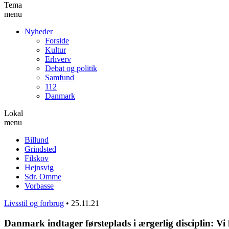
Tema
menu
Nyheder
Forside
Kultur
Erhverv
Debat og politik
Samfund
112
Danmark
Lokal
menu
Billund
Grindsted
Filskov
Hejnsvig
Sdr. Omme
Vorbasse
Livsstil og forbrug
•
25.11.21
Danmark indtager førsteplads i ærgerlig disciplin: Vi