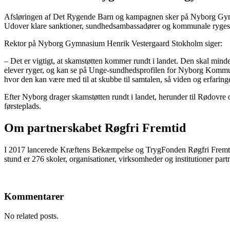
Afsløringen af Det Rygende Barn og kampagnen sker på Nyborg Gymnasi
Udover klare sanktioner, sundhedsambassadører og kommunale rygestopk
Rektor på Nyborg Gymnasium Henrik Vestergaard Stokholm siger:
– Det er vigtigt, at skamstøtten kommer rundt i landet. Den skal minde o
elever ryger, og kan se på Unge-sundhedsprofilen for Nyborg Kommune, a
hvor den kan være med til at skubbe til samtalen, så viden og erfaring
Efter Nyborg drager skamstøtten rundt i landet, herunder til Rødovre 
førsteplads.
Om partnerskabet Røgfri Fremtid
I 2017 lancerede Kræftens Bekæmpelse og TrygFonden Røgfri Fremtid, d
stund er 276 skoler, organisationer, virksomheder og institutioner pa
Kommentarer
No related posts.