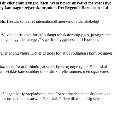
 14 år eller endnu yngre. Men hvem bærer ansvaret for vores nye
 ny kampagne rejser skamstøtten Det Rygende Barn, som skal
lic Health, som er et internationalt anerkendt videnskabeligt
 Vi ved, at risikoen for et livslangt tobaksforbrug øges, jo yngre man
 og unge begynder at ryge,” siger forebyggelseschef i Kræftens
eller endnu yngre. Det er til trods for, at udviklingen i børn og unges
dnu
mere for at forhindre, at vores børn og unge ryger. F.eks. skal
hvor vi ikke bare skubber til de strukturelle rammer, men også vores
e? Ingen har førstepladsen alene. For sandheden er, at skylden ikke
 om det fælles ansvar. Den skal få flere til at stille sig selv