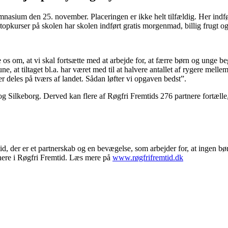
um den 25. november. Placeringen er ikke helt tilfældig. Her indførte
urser på skolen har skolen indført gratis morgenmad, billig frugt og 
s om, at vi skal fortsætte med at arbejde for, at færre børn og unge begyn
t tiltaget bl.a. har været med til at halvere antallet af rygere mellem 1
er deles på tværs af landet. Sådan løfter vi opgaven bedst”.
og Silkeborg. Derved kan flere af Røgfri Fremtids 276 partnere fortæll
er er et partnerskab og en bevægelse, som arbejder for, at ingen børn
rtnere i Røgfri Fremtid. Læs mere på
www.røgfrifremtid.dk