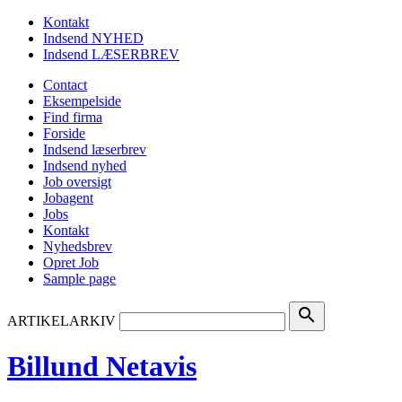
Kontakt
Indsend NYHED
Indsend LÆSERBREV
Contact
Eksempelside
Find firma
Forside
Indsend læserbrev
Indsend nyhed
Job oversigt
Jobagent
Jobs
Kontakt
Nyhedsbrev
Opret Job
Sample page
search
ARTIKELARKIV
Billund Netavis