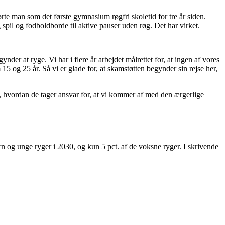
 man som det første gymnasium røgfri skoletid for tre år siden.
spil og fodboldborde til aktive pauser uden røg. Det har virket.
der at ryge. Vi har i flere år arbejdet målrettet for, at ingen af vores
5 og 25 år. Så vi er glade for, at skamstøtten begynder sin rejse her,
e, hvordan de tager ansvar for, at vi kommer af med den ærgerlige
 og unge ryger i 2030, og kun 5 pct. af de voksne ryger. I skrivende