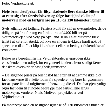
Foto: Vejdirektoratet.
Høje brændstofpriser får tilsyneladende flere danske bilister til
at rette sig efter færdselsloven og følge hastighedsskilte på
motorveje med en fartgrænse på 110 og 130 kilometer i timen.
Sydsjællands og Lolland-Falsters Politi fik sig en overraskelse, da de
tidligere på året foretog en fartkontrol af 4400 bilister på
Vestmotorvejen ved Sorø på Sjælland. Kun 14 af bilisterne blev
taget i at køre for stærkt, og ikke én af dem trykkede hårdt nok på
speederen til at få et klip i kørekortet eller en betinget frakendelse af
kørekortet.
Ifølge nye beregninger fra Vejdirektoratet er episoden ikke
enestående, men udtryk for en generel tendens, hvor stadigt færre
danskere overskrider hastighedsgrænserne.
– De stigende priser på brændstof har efter alt at dømme ikke blot
fået danskerne til at lette foden fra speederen og køre langsommere
for at spare lidt på udgifterne til benzin og diesel. Det har øjensynligt
også fået dem til at holde bedre øje med fartskiltene langs
motorvejen, vurderer Niels Moltved, projektleder ved
Vejdirektoratet.
På motorveje med en hastighedsgrænse på 130 kilometer i timen er