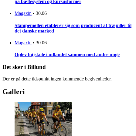
på bæltesystem og kursusformer
Magaxin
•
30.06
Stampemøllen etablerer sig som producent af træpiller til
det danske marked
Magaxin
•
30.06
Oplev højskole i udlandet sammen med andre unge
Det sker i Billund
Der er på dette tidspunkt ingen kommende begivenheder.
Galleri