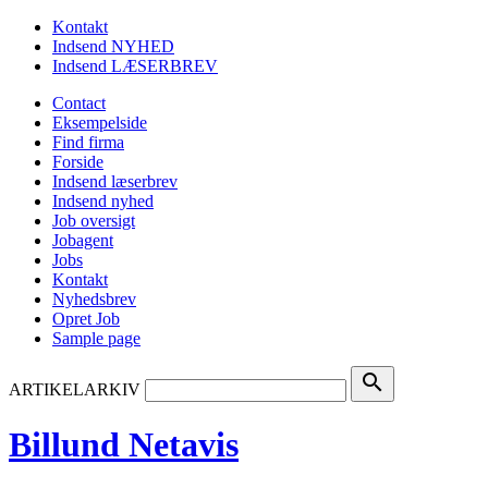
Kontakt
Indsend NYHED
Indsend LÆSERBREV
Contact
Eksempelside
Find firma
Forside
Indsend læserbrev
Indsend nyhed
Job oversigt
Jobagent
Jobs
Kontakt
Nyhedsbrev
Opret Job
Sample page
search
ARTIKELARKIV
Billund Netavis