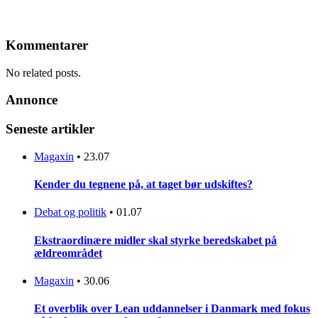
Kommentarer
No related posts.
Annonce
Seneste artikler
Magaxin
•
23.07
Kender du tegnene på, at taget bør udskiftes?
Debat og politik
•
01.07
Ekstraordinære midler skal styrke beredskabet på
ældreområdet
Magaxin
•
30.06
Et overblik over Lean uddannelser i Danmark med fokus