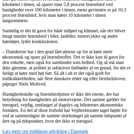
kilometer i timen, så sparer man 5,8 procent brændstof ved
hastigheder over 100 kilometer i timen, mens gevinsten er på 10,3
procent brændstof, hvis man kører 10 kilometer i timen
langsommere.
Samtidig er det til gavn for både miljøet og klimaet, når der bliver
brugt mindre brændstof i biler, lastbiler, motorcykler og andre
køretøjer, lyder konklusionen.
– Danskerne har i den grad fået øjnene op for at køre mere
økonomisk og spare på brændstoffet. Det er ikke kun til gavn for
den enkelte, men også for samfundet som helhed. Og så må man
ikke glemme, at politiet jo udskriver fartbøder af en grund, for det er
farligt at køre med høj fart. Så alt i alt er det også godt for
trafiksikkerheden, når flere danskere retter sig efter færdselsloven,
påpeger Niels Moltved.
Hastighedsskilte og brændstofpriser er ikke det eneste, der har
betydning for hastigheden på motorvejene. Det samme gælder for
trængsel, vejrlig, omfanget af dagslys og bilisternes økonomiske
formåen. En del af disse forhold har Vejdirektoratet taget højde for
ved at sammenligne de samme strækninger på samme tidspunkt af
året og på tidspunkter, hvor der ikke er trængsel.
Læs mere om trafikkens udvikling i Danmark