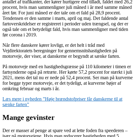
antallet af trafikanter, der kører hurtigere end tilladt, faldet med 26,2
procent, hvis man sammenligner juli måned i år med samme måned
året før. For juni måned er der tale om et fald på 28,9 procent.
Tendensen er den samme i marts, april og maj. Det faldende antal
fartoverskridelser er registreret i perioder uden trængsel, og der er
også tale om et betydeligt fald, hvis man sammenligner med tiden
før corona i 2019.
Når flere danskere kører lovligt, er det helt i tråd med
Vejdirektoratets beregninger for gennemsnitshastigheden på
motorveje, der viser, at danskerne er begyndt at sænke farten.
På motorveje med en hastighedsgrænse på 110 kilometer i timen er
fartsynderne også på retræte. Her kørte 57,2 procent for stærkt i juli
2021, mens det tal nu er nede på 52,4 procent. Ser man på kurverne
for begge typer motorveje, er det tydeligt, at kurverne bøjer af
omkring februar og marts i år.
Læs mere i nyheden ”Høje brændstofpriser får danskerne til at
sænke farten”
Mange gevinster
Der er masser af penge at spare ved at lette foden fra speederen –
især på motorvejene. Hvis man reducerer hastigheden med 5