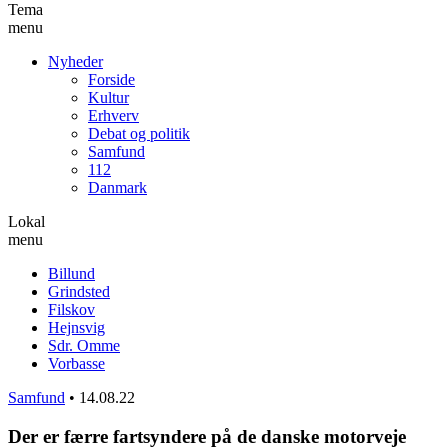
Tema
menu
Nyheder
Forside
Kultur
Erhverv
Debat og politik
Samfund
112
Danmark
Lokal
menu
Billund
Grindsted
Filskov
Hejnsvig
Sdr. Omme
Vorbasse
Samfund
•
14.08.22
Der er færre fartsyndere på de danske motorveje