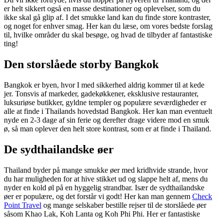
er helt sikkert også en masse destinationer og oplevelser, som du
ikke skal gå glip af. I det smukke land kan du finde store kontraster,
og noget for enhver smag. Her kan du læse, om vores bedste forslag
til, hvilke områder du skal besøge, og hvad de tilbyder af fantastiske
ting!
Den storslåede storby Bangkok
Bangkok er byen, hvor I med sikkerhed aldrig kommer til at kede
jer. Tonsvis af markeder, gadekøkkener, eksklusive restauranter,
luksuriøse butikker, gyldne templer og populære seværdigheder er
alle at finde i Thailands hovedstad Bangkok. Her kan man eventuelt
nyde en 2-3 dage af sin ferie og derefter drage videre mod en smuk
ø, så man oplever den helt store kontrast, som er at finde i Thailand.
De sydthailandske øer
Thailand byder på mange smukke øer med kridhvide strande, hvor
du har muligheden for at hive stikket ud og slappe helt af, mens du
nyder en kold øl på en hyggelig strandbar. Især de sydthailandske
øer er populære, og det forstår vi godt! Her kan man gennem
Check
Point Travel
og mange selskaber bestille rejser til de storslåede øer
såsom Khao Lak, Koh Lanta og Koh Phi Phi. Her er fantastiske