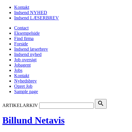
Kontakt
Indsend NYHED
Indsend LÆSERBREV
Contact
Eksempelside
Find firma
Forside
Indsend læserbrev
Indsend nyhed
Job oversigt
Jobagent
Jobs
Kontakt
Nyhedsbrev
Opret Job
Sample page
search
ARTIKELARKIV
Billund Netavis