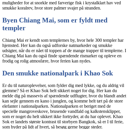
muligheder for at snorkle med farverige fisk i krystalklart hav ved
smukke koralrev, hvor store palmer svajer på stranden.
Byen Chiang Mai, som er fyldt med
templer
Chiang Mai er kendt som templernes by, hvor hele 300 templer har
hjemsted. Her kan du også udforske natmarkeder og smukke
udsigter, når du er nået til toppen af de mange trapper til templerne. I
Chiang Mai kan du også finde spændende rismarker og opleve en
frodig og rolig atmosfære, hvor ferien kan nydes.
Den smukke nationalpark i Khao Sok
Er du til naturoplevelser, som fylder dig med lykke, og du aldrig vil
glemme? Så er Khao Sok helt sikkert noget for dig. Her kan du
melde dig på massevis af spændende udflugter, hvor du blandt andet
kan sejle gennem en kano i junglen, og komme helt tæt på de store
elefanter i nationalparken. Nationalparken er beriget med de
specielle mangroveskove, brusende vandfald og kalkstensklipper,
som er noget du helt sikkert ikke fortryder, at du har oplevet. Khao
Sok er landets største kontrast til storbyen Bangkok, så er I til ferie,
som byder på lidt af hvert, så besøg gerne begge steder.