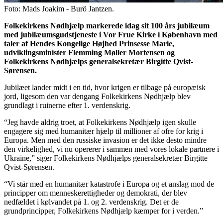
Foto: Mads Joakim - Burö Jantzen.
Folkekirkens Nødhjælp markerede idag sit 100 års jubilæum
med jubilæumsgudstjeneste i Vor Frue Kirke i København med
taler af Hendes Kongelige Højhed Prinsesse Marie,
udviklingsminister Flemming Møller Mortensen og
Folkekirkens Nødhjælps generalsekretær Birgitte Qvist-
Sørensen.
Jubilæet lander midt i en tid, hvor krigen er tilbage på europæisk
jord, ligesom den var dengang Folkekirkens Nødhjælp blev
grundlagt i ruinerne efter 1. verdenskrig.
“Jeg havde aldrig troet, at Folkekirkens Nødhjælp igen skulle
engagere sig med humanitær hjælp til millioner af ofre for krig i
Europa. Men med den russiske invasion er det ikke desto mindre
den virkelighed, vi nu opererer i sammen med vores lokale partnere i
Ukraine,” siger Folkekirkens Nødhjælps generalsekretær Birgitte
Qvist-Sørensen.
“Vi står med en humanitær katastrofe i Europa og et anslag mod de
principper om menneskerettigheder og demokrati, der blev
nedfældet i kølvandet på 1. og 2. verdenskrig. Det er de
grundprincipper, Folkekirkens Nødhjælp kæmper for i verden.”