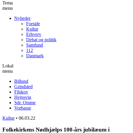
Tema
menu
Nyheder
Forside
Kultur
Erhverv
Debat og politik
Samfund
112
Danmark
Lokal
menu
Billund
Grindsted
Filskov
Hejnsvig
Sdr. Omme
Vorbasse
Kultur
•
06.03.22
Folkekirkens Nødhjælps 100-års jubilæum i