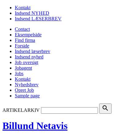
Kontakt
Indsend NYHED
Indsend LÆSERBREV
Contact
Eksempelside
Find firma
Forside
Indsend læserbrev
Indsend nyhed
Job oversigt
Jobagent
Jobs
Kontakt
Nyhedsbrev
Opret Job
Sample page
search
ARTIKELARKIV
Billund Netavis