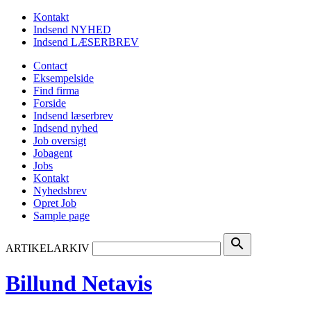
Kontakt
Indsend NYHED
Indsend LÆSERBREV
Contact
Eksempelside
Find firma
Forside
Indsend læserbrev
Indsend nyhed
Job oversigt
Jobagent
Jobs
Kontakt
Nyhedsbrev
Opret Job
Sample page
search
ARTIKELARKIV
Billund Netavis