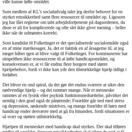
ville kunne løfte området.
Som medlem af KL’s socialudvalg taler jeg derfor behovet for en
styrket retssikkerhed samt flere ressourcer til området op. Ligesom
jeg har fået reglerne om tabt arbejdsfortjeneste på dagsordenen, da
disse er alt for komplicerede og ofte slet ikke giver mening – heller
ikke når de udmøntes korrekt.
Som kandidat til Folketinget er det specialiserede socialområde også
en af mine mærkesager. Ja, det er faktisk en af årsagerne til, at jeg
meget håber igen at blive valgt til Folketinget. For kommunerne har
simpelthen ikke ressourcerne til at løfte handicapområdet, og
konsekvensen er, at vi får endnu flere borgere med større
hjælpebehov, fordi vi ikke kan yde den tilstrækkelige hjælp tidligt i
forløbet.
Det bliver en ond spiral, da det gør det endnu sværere at sikre den
nødvendige hjælp – og det rammer mange. Når et menneske
rammes af en fysisk eller psykisk funktionsnedsættelse, påvirker det
nemlig i den grad også de pårørende; Forældre går ned med stress
og depression, søskende mistrives, og mange forældre til børn med
handicap ender desværre med at gå fra hinanden, fordi situationen er
så svær og støtten utilstrækkelig.
Hjælpen til mennesker med handicap skal styrkes. Der skal tilføres
midler til området, ligesom retssikkerheden skal sikres fx ved at få