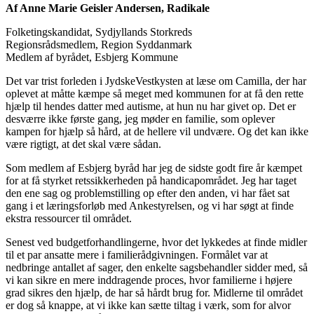
Af Anne Marie Geisler Andersen, Radikale
Folketingskandidat, Sydjyllands Storkreds
Regionsrådsmedlem, Region Syddanmark
Medlem af byrådet, Esbjerg Kommune
Det var trist forleden i JydskeVestkysten at læse om Camilla, der har
oplevet at måtte kæmpe så meget med kommunen for at få den rette
hjælp til hendes datter med autisme, at hun nu har givet op. Det er
desværre ikke første gang, jeg møder en familie, som oplever
kampen for hjælp så hård, at de hellere vil undvære. Og det kan ikke
være rigtigt, at det skal være sådan.
Som medlem af Esbjerg byråd har jeg de sidste godt fire år kæmpet
for at få styrket retssikkerheden på handicapområdet. Jeg har taget
den ene sag og problemstilling op efter den anden, vi har fået sat
gang i et læringsforløb med Ankestyrelsen, og vi har søgt at finde
ekstra ressourcer til området.
Senest ved budgetforhandlingerne, hvor det lykkedes at finde midler
til et par ansatte mere i familierådgivningen. Formålet var at
nedbringe antallet af sager, den enkelte sagsbehandler sidder med, så
vi kan sikre en mere inddragende proces, hvor familierne i højere
grad sikres den hjælp, de har så hårdt brug for. Midlerne til området
er dog så knappe, at vi ikke kan sætte tiltag i værk, som for alvor