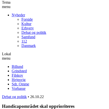
Tema
menu
Nyheder
Forside
Kultur
Erhverv
Debat og politik
Samfund
112
Danmark
Lokal
menu
Billund
Grindsted
Filskov
Hejnsvig
Sdr. Omme
Vorbasse
Debat og politik
•
26.10.22
Handicapområdet skal opprioriteres