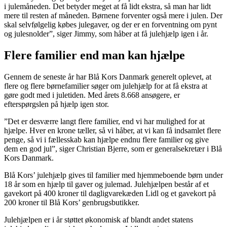
i julemåneden. Det betyder meget at få lidt ekstra, så man har lidt
mere til resten af måneden. Børnene forventer også mere i julen. Der
skal selvfølgelig købes julegaver, og der er en forventning om pynt
og julesnolder”, siger Jimmy, som håber at få julehjælp igen i år.
Flere familier end man kan hjælpe
Gennem de seneste år har Blå Kors Danmark generelt oplevet, at
flere og flere børnefamilier søger om julehjælp for at få ekstra at
gøre godt med i juletiden. Med årets 8.668 ansøgere, er
efterspørgslen på hjælp igen stor.
”Det er desværre langt flere familier, end vi har mulighed for at
hjælpe. Hver en krone tæller, så vi håber, at vi kan få indsamlet flere
penge, så vi i fællesskab kan hjælpe endnu flere familier og give
dem en god jul”, siger Christian Bjerre, som er generalsekretær i Blå
Kors Danmark.
Blå Kors’ julehjælp gives til familier med hjemmeboende børn under
18 år som en hjælp til gaver og julemad. Julehjælpen består af et
gavekort på 400 kroner til dagligvarekæden Lidl og et gavekort på
200 kroner til Blå Kors’ genbrugsbutikker.
Julehjælpen er i år støttet økonomisk af blandt andet statens