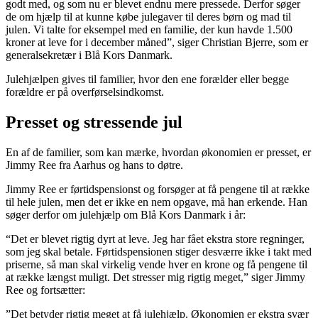
godt med, og som nu er blevet endnu mere pressede. Derfor søger
de om hjælp til at kunne købe julegaver til deres børn og mad til
julen. Vi talte for eksempel med en familie, der kun havde 1.500
kroner at leve for i december måned”, siger Christian Bjerre, som er
generalsekretær i Blå Kors Danmark.
Julehjælpen gives til familier, hvor den ene forælder eller begge
forældre er på overførselsindkomst.
Presset og stressende jul
En af de familier, som kan mærke, hvordan økonomien er presset, er
Jimmy Ree fra Aarhus og hans to døtre.
Jimmy Ree er førtidspensionst og forsøger at få pengene til at række
til hele julen, men det er ikke en nem opgave, må han erkende. Han
søger derfor om julehjælp om Blå Kors Danmark i år:
“Det er blevet rigtig dyrt at leve. Jeg har fået ekstra store regninger,
som jeg skal betale. Førtidspensionen stiger desværre ikke i takt med
priserne, så man skal virkelig vende hver en krone og få pengene til
at række længst muligt. Det stresser mig rigtig meget,” siger Jimmy
Ree og fortsætter:
”Det betyder rigtig meget at få julehjælp. Økonomien er ekstra svær