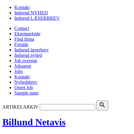
Kontakt
Indsend NYHED
Indsend LÆSERBREV
Contact
Eksempelside
Find firma
Forside
Indsend læserbrev
Indsend nyhed
Job oversigt
Jobagent
Jobs
Kontakt
Nyhedsbrev
Opret Job
Sample page
search
ARTIKELARKIV
Billund Netavis