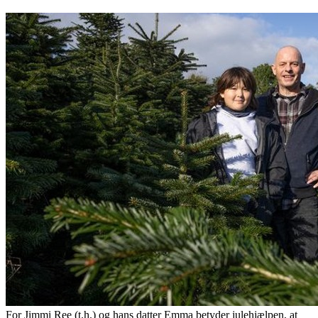
For Jimmi Ree (t.h.) og hans datter Emma betyder julehjælpen, at