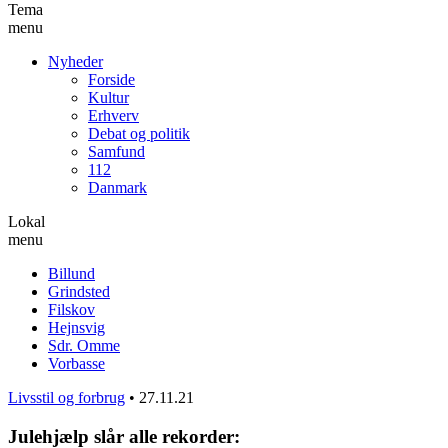
Tema
menu
Nyheder
Forside
Kultur
Erhverv
Debat og politik
Samfund
112
Danmark
Lokal
menu
Billund
Grindsted
Filskov
Hejnsvig
Sdr. Omme
Vorbasse
Livsstil og forbrug
•
27.11.21
Julehjælp slår alle rekorder: