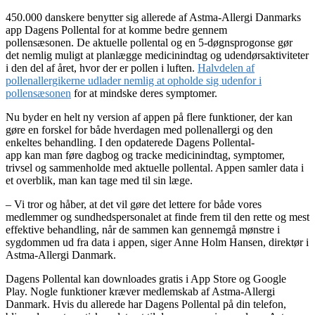
450.000 danskere benytter sig allerede af Astma-Allergi Danmarks
app Dagens Pollental for at komme bedre gennem
pollensæsonen. De aktuelle pollental og en 5-døgnsprogonse gør
det nemlig muligt at planlægge medicinindtag og udendørsaktiviteter
i den del af året, hvor der er pollen i luften.
Halvdelen af
pollenallergikerne udlader nemlig at opholde sig udenfor i
pollensæsonen
for at mindske deres symptomer.
Nu byder en helt ny version af appen på flere funktioner, der kan
gøre en forskel for både hverdagen med pollenallergi og den
enkeltes behandling. I den opdaterede Dagens Pollental-
app kan man føre dagbog og tracke medicinindtag, symptomer,
trivsel og sammenholde med aktuelle pollental. Appen samler data i
et overblik, man kan tage med til sin læge.
– Vi tror og håber, at det vil gøre det lettere for både vores
medlemmer og sundhedspersonalet at finde frem til den rette og mest
effektive behandling, når de sammen kan gennemgå mønstre i
sygdommen ud fra data i appen, siger Anne Holm Hansen, direktør i
Astma-Allergi Danmark.
Dagens Pollental kan downloades gratis i App Store og Google
Play. Nogle funktioner kræver medlemskab af Astma-Allergi
Danmark. Hvis du allerede har Dagens Pollental på din telefon,