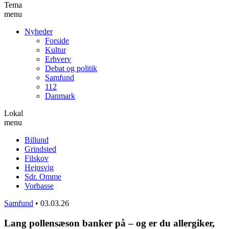
Tema
menu
Nyheder
Forside
Kultur
Erhverv
Debat og politik
Samfund
112
Danmark
Lokal
menu
Billund
Grindsted
Filskov
Hejnsvig
Sdr. Omme
Vorbasse
Samfund
•
03.03.26
Lang pollensæson banker på – og er du allergiker,