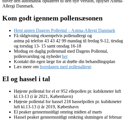
bliver den automatisk opdateret til den nye version, oplyser Astma-
Allergi Danmark.
Kom godt igennem pollensæsonen
Hent appen Dagens Pollental – Astma-Allergi Danmark
Få rådgivning eksempelvis pollenallergi og
astma på telefon 43 43 42 99 mandag til fredag 9-12, tirsdag
og torsdag 13- 15 samt onsdag 16-18
Modtag en daglig pollenmail med Dagens Pollental,
pollenvarsling og nyheder
her
Kontakt din egen læge for at drøfte din behandlingsplan
Læs mere om
hverdagen med pollenallergi
El og hassel i tal
Højeste pollental for el er 952 ellepollen pr. kubikmeter luft
kl.13-13 (i år 2021, København)
Højeste pollental for hassel 218 hasselpollen pr. kubikmeter
luft kl.13-13 (i år 2019, København
El peaker gennemsnitligt omring midten af marts
Hassel peaker gennemsnitligt omkring slutningen af februar