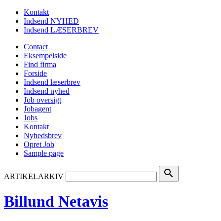
Kontakt
Indsend NYHED
Indsend LÆSERBREV
Contact
Eksempelside
Find firma
Forside
Indsend læserbrev
Indsend nyhed
Job oversigt
Jobagent
Jobs
Kontakt
Nyhedsbrev
Opret Job
Sample page
search
ARTIKELARKIV
Billund Netavis