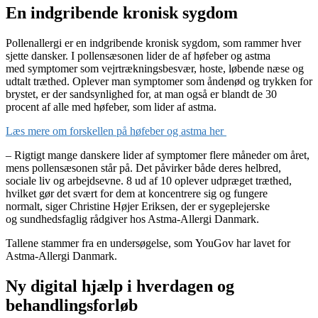
En indgribende kronisk sygdom
Pollenallergi er en indgribende kronisk sygdom, som rammer hver
sjette dansker. I pollensæsonen lider de af høfeber og astma
med symptomer som vejrtrækningsbesvær, hoste, løbende næse og
udtalt træthed. Oplever man symptomer som åndenød og trykken for
brystet, er der sandsynlighed for, at man også er blandt de 30
procent af alle med høfeber, som lider af astma.
Læs mere om forskellen på høfeber og astma her
– Rigtigt mange danskere lider af symptomer flere måneder om året,
mens pollensæsonen står på. Det påvirker både deres helbred,
sociale liv og arbejdsevne. 8 ud af 10 oplever udpræget træthed,
hvilket gør det svært for dem at koncentrere sig og fungere
normalt, siger Christine Højer Eriksen, der er sygeplejerske
og sundhedsfaglig rådgiver hos Astma-Allergi Danmark.
Tallene stammer fra en undersøgelse, som YouGov har lavet for
Astma-Allergi Danmark.
Ny digital hjælp i hverdagen og
behandlingsforløb