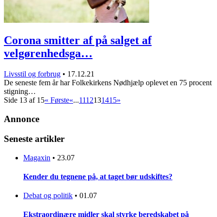
Corona smitter af på salget af
velgørenhedsga…
Livsstil og forbrug
•
17.12.21
De seneste fem år har Folkekirkens Nødhjælp oplevet en 75 procent
stigning…
Side 13 af 15
« Første
«
...
11
12
13
14
15
»
Annonce
Seneste artikler
Magaxin
•
23.07
Kender du tegnene på, at taget bør udskiftes?
Debat og politik
•
01.07
Ekstraordinære midler skal styrke beredskabet på