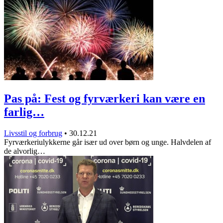
Pas på: Fest og fyrværkeri kan være en
farlig…
Livsstil og forbrug
•
30.12.21
Fyrværkeriulykkerne går især ud over børn og unge. Halvdelen af
de alvorlig…