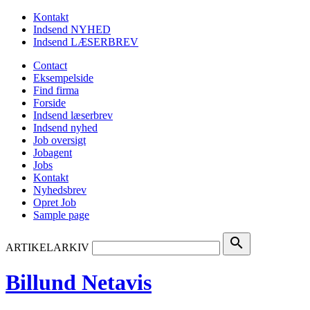
Kontakt
Indsend NYHED
Indsend LÆSERBREV
Contact
Eksempelside
Find firma
Forside
Indsend læserbrev
Indsend nyhed
Job oversigt
Jobagent
Jobs
Kontakt
Nyhedsbrev
Opret Job
Sample page
search
ARTIKELARKIV
Billund Netavis