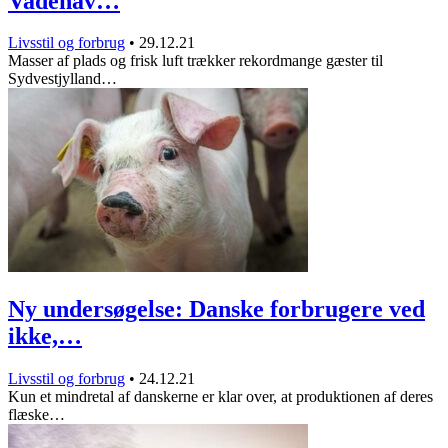
Vadehav…
Livsstil og forbrug
•
29.12.21
Masser af plads og frisk luft trækker rekordmange gæster til
Sydvestjylland…
Ny undersøgelse: Danske forbrugere ved
ikke,…
Livsstil og forbrug
•
24.12.21
Kun et mindretal af danskerne er klar over, at produktionen af deres
flæske…