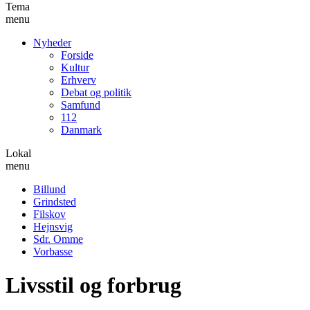
Tema
menu
Nyheder
Forside
Kultur
Erhverv
Debat og politik
Samfund
112
Danmark
Lokal
menu
Billund
Grindsted
Filskov
Hejnsvig
Sdr. Omme
Vorbasse
Livsstil og forbrug