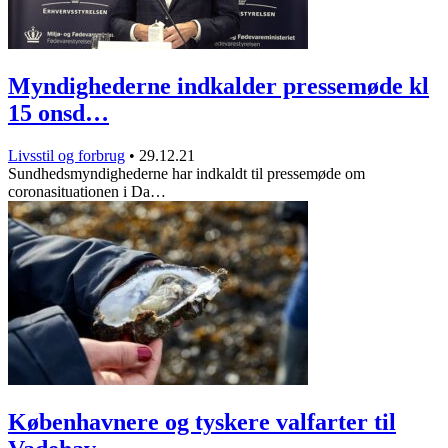
Myndighederne indkalder pressemøde kl
15 onsd…
Livsstil og forbrug
•
29.12.21
Sundhedsmyndighederne har indkaldt til pressemøde om
coronasituationen i Da…
Københavnere og tyskere valfarter til