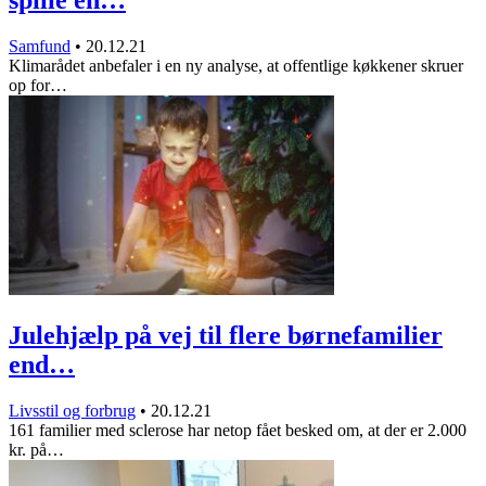
Samfund
•
20.12.21
Klimarådet anbefaler i en ny analyse, at offentlige køkkener skruer
op for…
Julehjælp på vej til flere børnefamilier
end…
Livsstil og forbrug
•
20.12.21
161 familier med sclerose har netop fået besked om, at der er 2.000
kr. på…