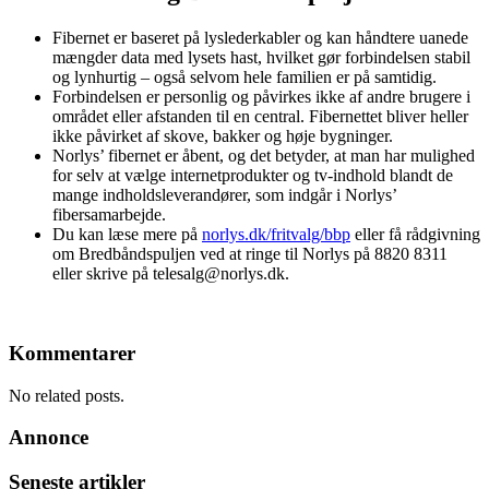
Fibernet er baseret på lyslederkabler og kan håndtere uanede
mængder data med lysets hast, hvilket gør forbindelsen stabil
og lynhurtig – også selvom hele familien er på samtidig.
Forbindelsen er personlig og påvirkes ikke af andre brugere i
området eller afstanden til en central. Fibernettet bliver heller
ikke påvirket af skove, bakker og høje bygninger.
Norlys’ fibernet er åbent, og det betyder, at man har mulighed
for selv at vælge internetprodukter og tv-indhold blandt de
mange indholdsleverandører, som indgår i Norlys’
fibersamarbejde.
Du kan læse mere på
norlys.dk/fritvalg/bbp
eller få rådgivning
om Bredbåndspuljen ved at ringe til Norlys på 8820 8311
eller skrive på telesalg@norlys.dk.
Kommentarer
No related posts.
Annonce
Seneste artikler