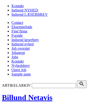
Kontakt
Indsend NYHED
Indsend LÆSERBREV
Contact
Eksempelside
Find firma
Forside
Indsend læserbrev
Indsend nyhed
Job oversigt
Jobagent
Jobs
Kontakt
Nyhedsbrev
Opret Job
Sample page
search
ARTIKELARKIV
Billund Netavis