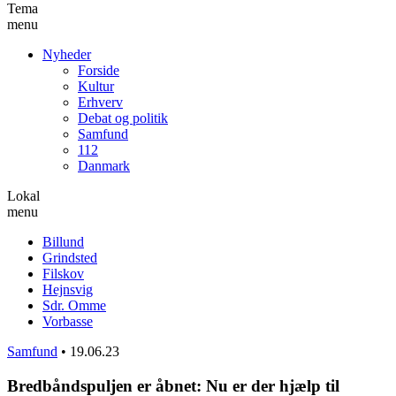
Tema
menu
Nyheder
Forside
Kultur
Erhverv
Debat og politik
Samfund
112
Danmark
Lokal
menu
Billund
Grindsted
Filskov
Hejnsvig
Sdr. Omme
Vorbasse
Samfund
•
19.06.23
Bredbåndspuljen er åbnet: Nu er der hjælp til