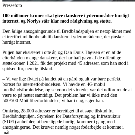
Pressefoto
100 millioner kroner skal give danskere i yderområder hurtigt
internet, og Norlys står klar med rådgivning og støtte.
Den årlige ansøgningsrunde til Bredbåndspuljen er netop åbnet med
et trecifret millionbeløb til danskere i yderområderne, der ønsker
hurtigt internet.
Puljen har eksisteret i otte år, og Dan Duus Thøisen er en af de
efterhånden mange danskere, der har haft gavn af de offentlige
støttekroner. I 2021 fik det projekt med 45 adresser, som han stod i
spidsen for, nemlig tilskud.
– Vi var lige flyttet på landet på en gård og alt var bare perfekt,
bortset fra internetforbindelsen. Vi havde en 4G mobil
bredbåndsforbindelse, og selvom det virkede, var det udfordrende at
være to på nettet samtidigt. Det problem har vi ikke med den
500/500 Mbit fiberforbindelse, vi har i dag, siger han.
Omkring 28.000 adresser er berettiget til at søge tilskud fra
Bredbåndspuljen. Styrelsen for Dataforsyning og Infrastruktur
(SDFI) anbefaler, at berettigede hurtigt kommer i gang med
ansøgningerne. Det kræver nemlig noget fodarbejde at komme i
mål.