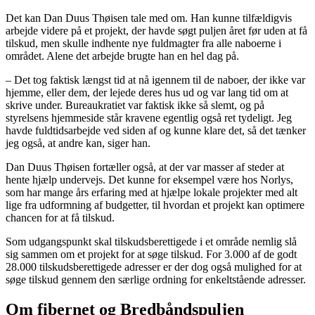
Det kan Dan Duus Thøisen tale med om. Han kunne tilfældigvis
arbejde videre på et projekt, der havde søgt puljen året før uden at få
tilskud, men skulle indhente nye fuldmagter fra alle naboerne i
området. Alene det arbejde brugte han en hel dag på.
– Det tog faktisk længst tid at nå igennem til de naboer, der ikke var
hjemme, eller dem, der lejede deres hus ud og var lang tid om at
skrive under. Bureaukratiet var faktisk ikke så slemt, og på
styrelsens hjemmeside står kravene egentlig også ret tydeligt. Jeg
havde fuldtidsarbejde ved siden af og kunne klare det, så det tænker
jeg også, at andre kan, siger han.
Dan Duus Thøisen fortæller også, at der var masser af steder at
hente hjælp undervejs. Det kunne for eksempel være hos Norlys,
som har mange års erfaring med at hjælpe lokale projekter med alt
lige fra udformning af budgetter, til hvordan et projekt kan optimere
chancen for at få tilskud.
Som udgangspunkt skal tilskudsberettigede i et område nemlig slå
sig sammen om et projekt for at søge tilskud. For 3.000 af de godt
28.000 tilskudsberettigede adresser er der dog også mulighed for at
søge tilskud gennem den særlige ordning for enkeltstående adresser.
Om fibernet og Bredbåndspuljen