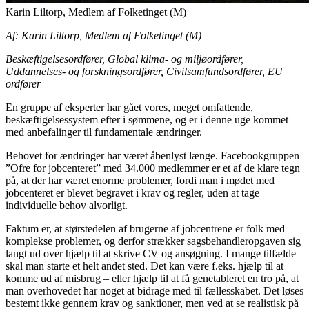
Karin Liltorp, Medlem af Folketinget (M)
Af: Karin Liltorp, Medlem af Folketinget (M)
Beskæftigelsesordfører, Global klima- og miljøordfører,
Uddannelses- og forskningsordfører, Civilsamfundsordfører, EU
ordfører
En gruppe af eksperter har gået vores, meget omfattende,
beskæftigelsessystem efter i sømmene, og er i denne uge kommet
med anbefalinger til fundamentale ændringer.
Behovet for ændringer har været åbenlyst længe. Facebookgruppen
”Ofre for jobcenteret” med 34.000 medlemmer er et af de klare tegn
på, at der har været enorme problemer, fordi man i mødet med
jobcenteret er blevet begravet i krav og regler, uden at tage
individuelle behov alvorligt.
Faktum er, at størstedelen af brugerne af jobcentrene er folk med
komplekse problemer, og derfor strækker sagsbehandleropgaven sig
langt ud over hjælp til at skrive CV og ansøgning. I mange tilfælde
skal man starte et helt andet sted. Det kan være f.eks. hjælp til at
komme ud af misbrug – eller hjælp til at få genetableret en tro på, at
man overhovedet har noget at bidrage med til fællesskabet. Det løses
bestemt ikke gennem krav og sanktioner, men ved at se realistisk på