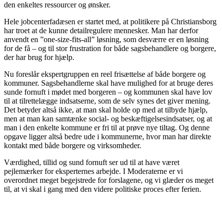
den enkeltes ressourcer og ønsker.
Hele jobcenterfadæsen er startet med, at politikere på Christiansborg
har troet at de kunne detailregulere mennesker. Man har derfor
anvendt en ”one-size-fits-all” løsning, som desværre er en løsning
for de få – og til stor frustration for både sagsbehandlere og borgere,
der har brug for hjælp.
Nu foreslår ekspertgruppen en reel frisættelse af både borgere og
kommuner. Sagsbehandlerne skal have mulighed for at bruge deres
sunde fornuft i mødet med borgeren – og kommunen skal have lov
til at tilrettelægge indsatserne, som de selv synes det giver mening.
Det betyder altså ikke, at man skal holde op med at tilbyde hjælp,
men at man kan samtænke social- og beskæftigelsesindsatser, og at
man i den enkelte kommune er fri til at prøve nye tiltag. Og denne
opgave ligger altså bedre ude i kommunerne, hvor man har direkte
kontakt med både borgere og virksomheder.
Værdighed, tillid og sund fornuft ser ud til at have været
pejlemærker for eksperternes arbejde. I Moderaterne er vi
overordnet meget begejstrede for forslagene, og vi glæder os meget
til, at vi skal i gang med den videre politiske proces efter ferien.