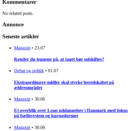
Kommentarer
No related posts.
Annonce
Seneste artikler
Magaxin
•
23.07
Kender du tegnene på, at taget bør udskiftes?
Debat og politik
•
01.07
Ekstraordinære midler skal styrke beredskabet på
ældreområdet
Magaxin
•
30.06
Et overblik over Lean uddannelser i Danmark med fokus
på bæltesystem og kursusformer
Magaxin
•
30.06