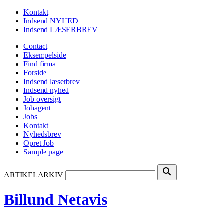
Kontakt
Indsend NYHED
Indsend LÆSERBREV
Contact
Eksempelside
Find firma
Forside
Indsend læserbrev
Indsend nyhed
Job oversigt
Jobagent
Jobs
Kontakt
Nyhedsbrev
Opret Job
Sample page
search
ARTIKELARKIV
Billund Netavis