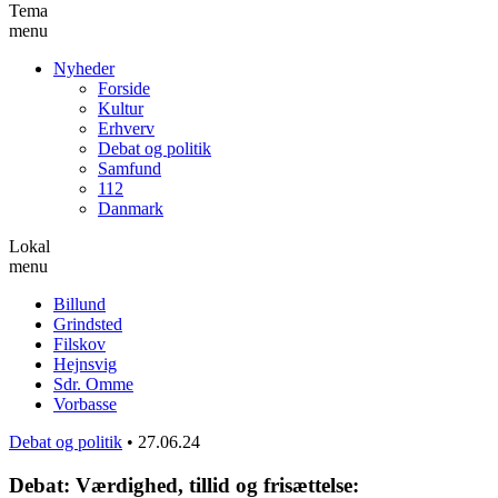
Tema
menu
Nyheder
Forside
Kultur
Erhverv
Debat og politik
Samfund
112
Danmark
Lokal
menu
Billund
Grindsted
Filskov
Hejnsvig
Sdr. Omme
Vorbasse
Debat og politik
•
27.06.24
Debat: Værdighed, tillid og frisættelse: