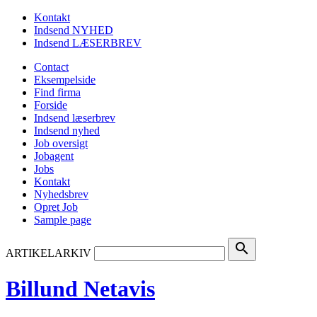
Kontakt
Indsend NYHED
Indsend LÆSERBREV
Contact
Eksempelside
Find firma
Forside
Indsend læserbrev
Indsend nyhed
Job oversigt
Jobagent
Jobs
Kontakt
Nyhedsbrev
Opret Job
Sample page
search
ARTIKELARKIV
Billund Netavis