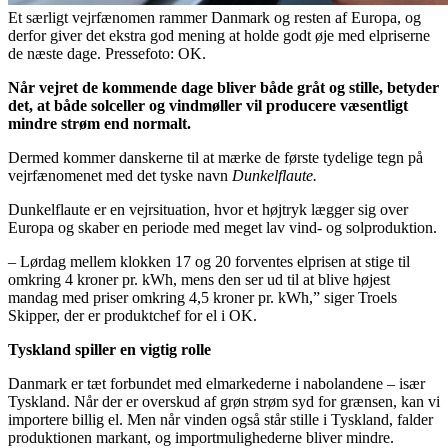
Et særligt vejrfænomen rammer Danmark og resten af Europa, og
derfor giver det ekstra god mening at holde godt øje med elpriserne
de næste dage. Pressefoto: OK.
Når vejret de kommende dage bliver både gråt og stille, betyder
det, at både solceller og vindmøller vil producere væsentligt
mindre strøm end normalt.
Dermed kommer danskerne til at mærke de første tydelige tegn på
vejrfænomenet med det tyske navn
Dunkelflaute.
Dunkelflaute er en vejrsituation, hvor et højtryk lægger sig over
Europa og skaber en periode med meget lav vind- og solproduktion.
– Lørdag mellem klokken 17 og 20 forventes elprisen at stige til
omkring 4 kroner pr. kWh, mens den ser ud til at blive højest
mandag med priser omkring 4,5 kroner pr. kWh,” siger Troels
Skipper, der er produktchef for el i OK.
Tyskland spiller en vigtig rolle
Danmark er tæt forbundet med elmarkederne i nabolandene – især
Tyskland. Når der er overskud af grøn strøm syd for grænsen, kan vi
importere billig el. Men når vinden også står stille i Tyskland, falder
produktionen markant, og importmulighederne bliver mindre.