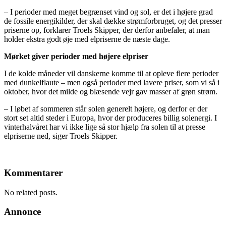
– I perioder med meget begrænset vind og sol, er det i højere grad
de fossile energikilder, der skal dække strømforbruget, og det presser
priserne op, forklarer Troels Skipper, der derfor anbefaler, at man
holder ekstra godt øje med elpriserne de næste dage.
Mørket giver perioder med højere elpriser
I de kolde måneder vil danskerne komme til at opleve flere perioder
med dunkelflaute – men også perioder med lavere priser, som vi så i
oktober, hvor det milde og blæsende vejr gav masser af grøn strøm.
– I løbet af sommeren står solen generelt højere, og derfor er der
stort set altid steder i Europa, hvor der produceres billig solenergi. I
vinterhalvåret har vi ikke lige så stor hjælp fra solen til at presse
elpriserne ned, siger Troels Skipper.
Kommentarer
No related posts.
Annonce