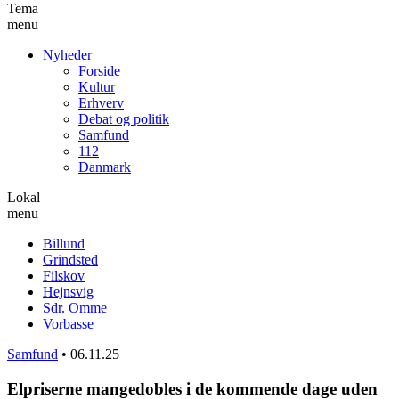
Tema
menu
Nyheder
Forside
Kultur
Erhverv
Debat og politik
Samfund
112
Danmark
Lokal
menu
Billund
Grindsted
Filskov
Hejnsvig
Sdr. Omme
Vorbasse
Samfund
•
06.11.25
Elpriserne mangedobles i de kommende dage uden