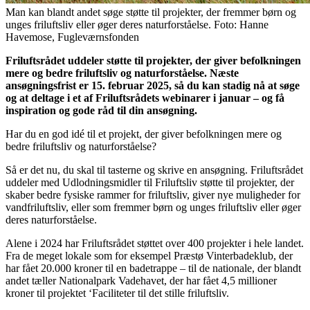
Man kan blandt andet søge støtte til projekter, der fremmer børn og
unges friluftsliv eller øger deres naturforståelse. Foto: Hanne
Havemose, Fugleværnsfonden
Friluftsrådet uddeler støtte til projekter, der giver befolkningen
mere og bedre friluftsliv og naturforståelse. Næste
ansøgningsfrist er 15. februar 2025, så du kan stadig nå at søge
og at deltage i et af Friluftsrådets webinarer i januar – og få
inspiration og gode råd til din ansøgning.
Har du en god idé til et projekt, der giver befolkningen mere og
bedre friluftsliv og naturforståelse?
Så er det nu, du skal til tasterne og skrive en ansøgning. Friluftsrådet
uddeler med Udlodningsmidler til Friluftsliv støtte til projekter, der
skaber bedre fysiske rammer for friluftsliv, giver nye muligheder for
vandfriluftsliv, eller som fremmer børn og unges friluftsliv eller øger
deres naturforståelse.
Alene i 2024 har Friluftsrådet støttet over 400 projekter i hele landet.
Fra de meget lokale som for eksempel Præstø Vinterbadeklub, der
har fået 20.000 kroner til en badetrappe – til de nationale, der blandt
andet tæller Nationalpark Vadehavet, der har fået 4,5 millioner
kroner til projektet ‘Faciliteter til det stille friluftsliv.