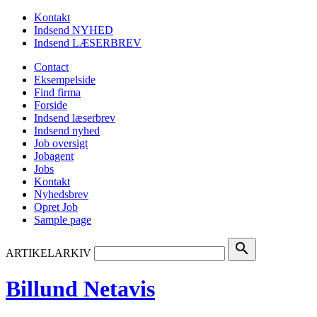
Kontakt
Indsend NYHED
Indsend LÆSERBREV
Contact
Eksempelside
Find firma
Forside
Indsend læserbrev
Indsend nyhed
Job oversigt
Jobagent
Jobs
Kontakt
Nyhedsbrev
Opret Job
Sample page
search
ARTIKELARKIV
Billund Netavis