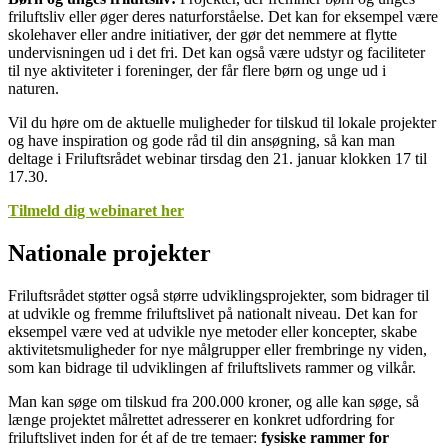
friluftsliv eller øger deres naturforståelse. Det kan for eksempel være
skolehaver eller andre initiativer, der gør det nemmere at flytte
undervisningen ud i det fri. Det kan også være udstyr og faciliteter
til nye aktiviteter i foreninger, der får flere børn og unge ud i
naturen.
Vil du høre om de aktuelle muligheder for tilskud til lokale projekter
og have inspiration og gode råd til din ansøgning, så kan man
deltage i Friluftsrådet webinar tirsdag den 21. januar klokken 17 til
17.30.
Tilmeld dig webinaret her
Nationale projekter
Friluftsrådet støtter også større udviklingsprojekter, som bidrager til
at udvikle og fremme friluftslivet på nationalt niveau. Det kan for
eksempel være ved at udvikle nye metoder eller koncepter, skabe
aktivitetsmuligheder for nye målgrupper eller frembringe ny viden,
som kan bidrage til udviklingen af friluftslivets rammer og vilkår.
Man kan søge om tilskud fra 200.000 kroner, og alle kan søge, så
længe projektet målrettet adresserer en konkret udfordring for
friluftslivet inden for ét af de tre temaer:
fysiske rammer for