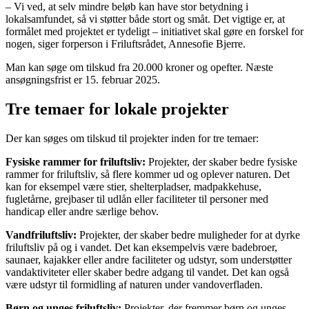
– Vi ved, at selv mindre beløb kan have stor betydning i
lokalsamfundet, så vi støtter både stort og småt. Det vigtige er, at
formålet med projektet er tydeligt – initiativet skal gøre en forskel for
nogen, siger forperson i Friluftsrådet, Annesofie Bjerre.
Man kan søge om tilskud fra 20.000 kroner og opefter. Næste
ansøgningsfrist er 15. februar 2025.
Tre temaer for lokale projekter
Der kan søges om tilskud til projekter inden for tre temaer:
Fysiske rammer for friluftsliv:
Projekter, der skaber bedre fysiske
rammer for friluftsliv, så flere kommer ud og oplever naturen. Det
kan for eksempel være stier, shelterpladser, madpakkehuse,
fugletårne, grejbaser til udlån eller faciliteter til personer med
handicap eller andre særlige behov.
Vandfriluftsliv:
Projekter, der skaber bedre muligheder for at dyrke
friluftsliv på og i vandet. Det kan eksempelvis være badebroer,
saunaer, kajakker eller andre faciliteter og udstyr, som understøtter
vandaktiviteter eller skaber bedre adgang til vandet. Det kan også
være udstyr til formidling af naturen under vandoverfladen.
Børn og unges friluftsliv:
Projekter, der fremmer børn og unges