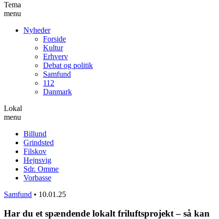
Tema
menu
Nyheder
Forside
Kultur
Erhverv
Debat og politik
Samfund
112
Danmark
Lokal
menu
Billund
Grindsted
Filskov
Hejnsvig
Sdr. Omme
Vorbasse
Samfund
•
10.01.25
Har du et spændende lokalt friluftsprojekt – så kan