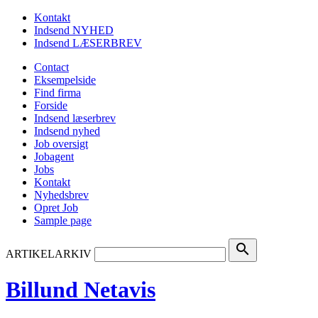
Kontakt
Indsend NYHED
Indsend LÆSERBREV
Contact
Eksempelside
Find firma
Forside
Indsend læserbrev
Indsend nyhed
Job oversigt
Jobagent
Jobs
Kontakt
Nyhedsbrev
Opret Job
Sample page
search
ARTIKELARKIV
Billund Netavis