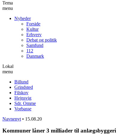
Tema
menu
Nyheder
Forside
Kultur
Erhverv
Debat og politik
Samfund
112
Danmark
Lokal
menu
Billund
Grindsted
Filskov
Hejnsvig
Sdr. Omme
Vorbasse
Navnenyt
•
15.08.20
Kommuner låner 3 milliader til anlægsbyggeri