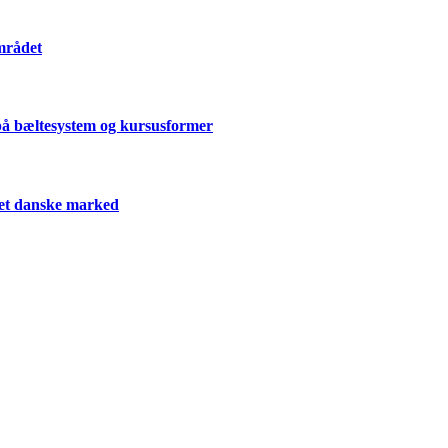
mrådet
på bæltesystem og kursusformer
 det danske marked