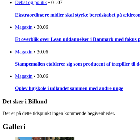
Debat og politik
•
01.07
Ekstraordinære midler skal styrke beredskabet på ældreo
Magaxin
•
30.06
Et overblik over Lean uddannelser i Danmark med fokus 
Magaxin
•
30.06
Stampemøllen etablerer sig som producent af træpiller til
Magaxin
•
30.06
Oplev højskole i udlandet sammen med andre unge
Det sker i Billund
Der er på dette tidspunkt ingen kommende begivenheder.
Galleri