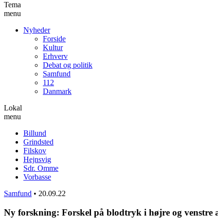
Tema
menu
Nyheder
Forside
Kultur
Erhverv
Debat og politik
Samfund
112
Danmark
Lokal
menu
Billund
Grindsted
Filskov
Hejnsvig
Sdr. Omme
Vorbasse
Samfund
•
20.09.22
Ny forskning: Forskel på blodtryk i højre og venstr