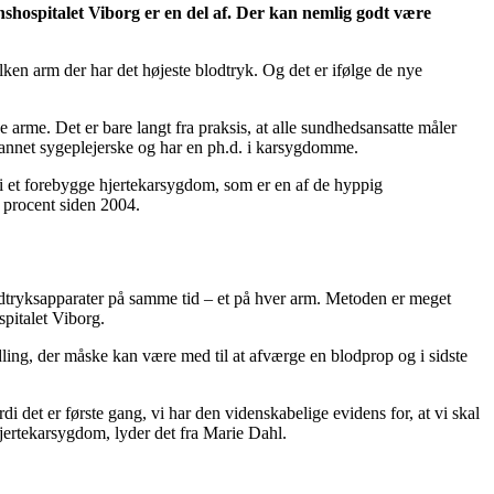
nshospitalet Viborg er en del af. Der kan nemlig godt være
ken arm der har det højeste blodtryk. Og det er ifølge de nye
e arme. Det er bare langt fra praksis, at alle sundhedsansatte måler
dannet sygeplejerske og har en ph.d. i karsygdomme.
d i et forebygge hjertekarsygdom, som er en af de hyppig
 procent siden 2004.
odtryksapparater på samme tid – et på hver arm. Metoden er meget
spitalet Viborg.
ing, der måske kan være med til at afværge en blodprop og i sidste
rdi det er første gang, vi har den videnskabelige evidens for, at vi skal
hjertekarsygdom, lyder det fra Marie Dahl.