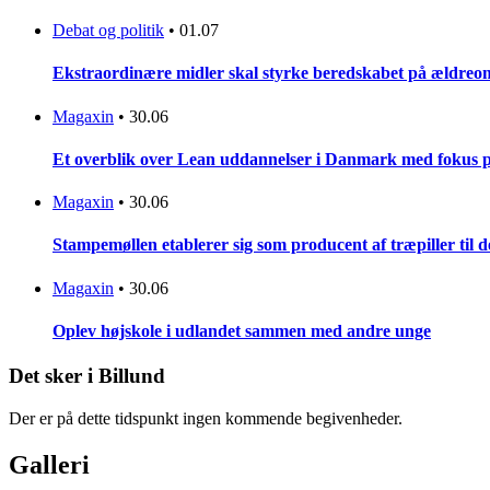
Debat og politik
•
01.07
Ekstraordinære midler skal styrke beredskabet på ældreo
Magaxin
•
30.06
Et overblik over Lean uddannelser i Danmark med fokus 
Magaxin
•
30.06
Stampemøllen etablerer sig som producent af træpiller til
Magaxin
•
30.06
Oplev højskole i udlandet sammen med andre unge
Det sker i Billund
Der er på dette tidspunkt ingen kommende begivenheder.
Galleri