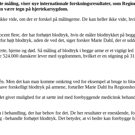
e måling, viser nye internationale forskningsresultater, som Regio
kan være tegn på hjertekarsygdom.
kke vide, om der er forskel på målingerne. De kan heller ikke vide, hvil
ocent flere, der har forhøjet blodtryk, hvis de måler blodtrykket på begg
for højt blodtryk, uden de ved det, siger forsker Marie Dahl, der er ud
jerte, hjerne og død. Så måling af blodtryk i begge arme er et vigtigt le
 524.000 danskere lever med sygdommen, hvilket er en stigning på 31
 for én. Men det kan man komme omkring ved for eksempel at bruge to bl
 have forskelligt blodtryk på armene, fortæller Marie Dahl fra Regionsho
et giver mulighed for at sætte ind med forebyggende medicinsk behandl
m i behandling, der har behov for det. De her resultater er enestående, fo
og –behandle forhøjet blodtryk. Det betyder, at vi bedre kan forebygge 