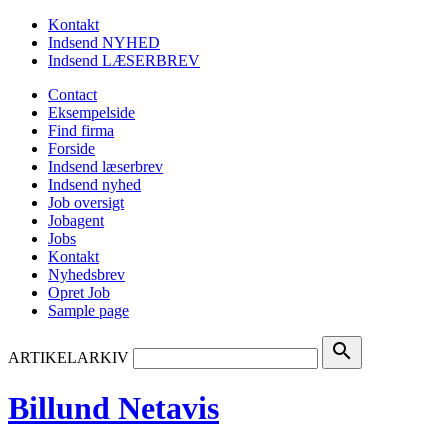
Kontakt
Indsend NYHED
Indsend LÆSERBREV
Contact
Eksempelside
Find firma
Forside
Indsend læserbrev
Indsend nyhed
Job oversigt
Jobagent
Jobs
Kontakt
Nyhedsbrev
Opret Job
Sample page
search
ARTIKELARKIV
Billund Netavis