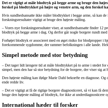
Det er vigtigt at måle blodtryk på begge arme og bruge den højest
forskel på blodtrykket på højre og venstre arm, og den forskel 
Hvis sundhedsansatte ikke måler blodtrykket i begge arme, så kan de i
forskningsresultater vigtigt at bruge den højeste måling.
– Vores nye forskningsresultater viser, at sundhedsansatte finder 12 pr
blodtryk på begge arme i dag. Og derfor går nogle borgere rundt med 
Forhøjet blodtryk er associeret med en øget risiko for blodpropper i h
forekommende sygdomme, der rammer befolkningen i alle lande. Hele
Simpel metode med stor betydning
– Det tager lidt længere tid at måle blodtrykket på to arme i stedet
simpel, men den har så stor betydning for de borgere, der viser sig at
Den højeste måling kan ifølge Marie Dahl bekræfte en diagnose. Og d
ende redde liv.
– Det er vigtigt at få de rigtige borgere diagnosticeret, så vi kan få de
bruge den højeste måling af blodtryk, for ikke at underdiagnosticere 
International hæder til forsker