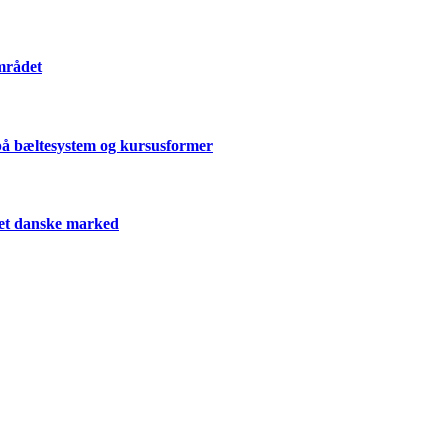
mrådet
på bæltesystem og kursusformer
 det danske marked