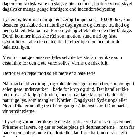
dagen kan faktisk være en slags gratis medicin, fordi selv overskyet
dagslys er mange gange kraftigere end indendørsbelysning.
Lysterapi, hvor man bruger en særlig lampe på ca. 10.000 lux, kan
desuden genskabe den naturlige døgnrytme og dæmpe træthed og
nedtrykthed. Mange mærker en tydelig effekt allerede efter få dage.
Dertil kommer klassiske råd som motion, sund mad og faste
søvnrutiner – alle elementer, der hjælper hjernen med at finde
balancen igen.
Men for mange danskere føles selv de bedste lamper ikke som
erstatning for den ægte vare: sollys, varme og frisk luft.
Derfor er en rejse mod solen mere end bare ferie
Når mørket bliver tungt, og kalenderen siger november, kan en uge i
solen gøre underværker – både for krop og sind. Det handler ikke
blot om at få kulør på huden, men om at lade kroppen bade i det
naturlige lys, som mangler i Norden. Dagslyset i Sydeuropa eller
Nordafrika er nemlig tre til fem gange så intenst som i Danmark i
vintermånederne.
“Lyset og varmen er ikke de eneste fordele ved at rejse i november.
Priserne er lavere, og der er bedre plads på destinationerne – man får
både mere sol og mere ro,” fortæller Jan Lockhart, nordisk chef i