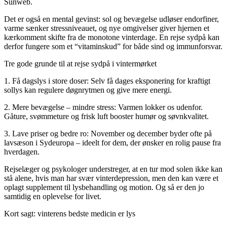
Sunweb.
Det er også en mental gevinst: sol og bevægelse udløser endorfiner,
varme sænker stressniveauet, og nye omgivelser giver hjernen et
kærkomment skifte fra de monotone vinterdage. En rejse sydpå kan
derfor fungere som et “vitaminskud” for både sind og immunforsvar.
Tre gode grunde til at rejse sydpå i vintermørket
1. Få dagslys i store doser: Selv få dages eksponering for kraftigt
sollys kan regulere døgnrytmen og give mere energi.
2. Mere bevægelse – mindre stress: Varmen lokker os udenfor.
Gåture, svømmeture og frisk luft booster humør og søvnkvalitet.
3. Lave priser og bedre ro: November og december byder ofte på
lavsæson i Sydeuropa – ideelt for dem, der ønsker en rolig pause fra
hverdagen.
Rejselæger og psykologer understreger, at en tur mod solen ikke kan
stå alene, hvis man har svær vinterdepression, men den kan være et
oplagt supplement til lysbehandling og motion. Og så er den jo
samtidig en oplevelse for livet.
Kort sagt: vinterens bedste medicin er lys