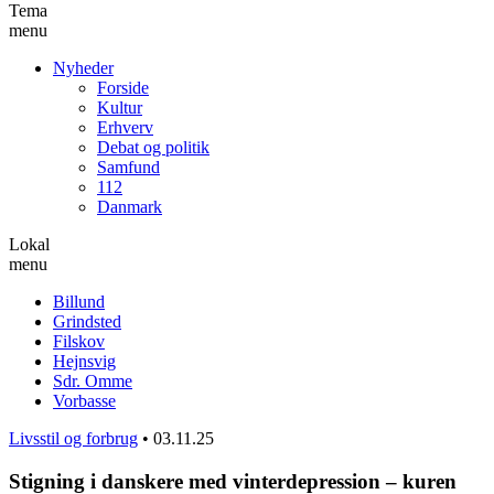
Tema
menu
Nyheder
Forside
Kultur
Erhverv
Debat og politik
Samfund
112
Danmark
Lokal
menu
Billund
Grindsted
Filskov
Hejnsvig
Sdr. Omme
Vorbasse
Livsstil og forbrug
•
03.11.25
Stigning i danskere med vinterdepression – kuren