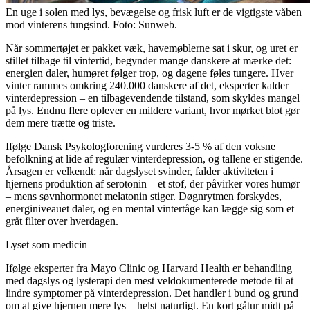
En uge i solen med lys, bevægelse og frisk luft er de vigtigste våben
mod vinterens tungsind. Foto: Sunweb.
Når sommertøjet er pakket væk, havemøblerne sat i skur, og uret er
stillet tilbage til vintertid, begynder mange danskere at mærke det:
energien daler, humøret følger trop, og dagene føles tungere. Hver
vinter rammes omkring 240.000 danskere af det, eksperter kalder
vinterdepression – en tilbagevendende tilstand, som skyldes mangel
på lys. Endnu flere oplever en mildere variant, hvor mørket blot gør
dem mere trætte og triste.
Ifølge Dansk Psykologforening vurderes 3-5 % af den voksne
befolkning at lide af regulær vinterdepression, og tallene er stigende.
Årsagen er velkendt: når dagslyset svinder, falder aktiviteten i
hjernens produktion af serotonin – et stof, der påvirker vores humør
– mens søvnhormonet melatonin stiger. Døgnrytmen forskydes,
energiniveauet daler, og en mental vintertåge kan lægge sig som et
gråt filter over hverdagen.
Lyset som medicin
Ifølge eksperter fra Mayo Clinic og Harvard Health er behandling
med dagslys og lysterapi den mest veldokumenterede metode til at
lindre symptomer på vinterdepression. Det handler i bund og grund
om at give hjernen mere lys – helst naturligt. En kort gåtur midt på