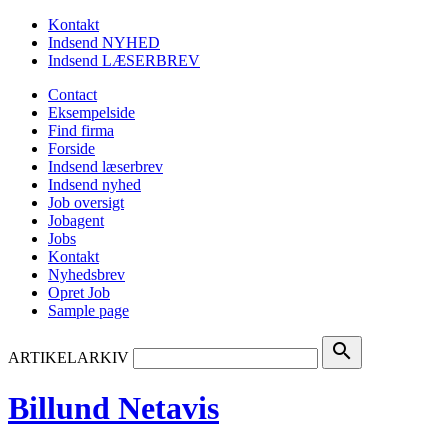
Kontakt
Indsend NYHED
Indsend LÆSERBREV
Contact
Eksempelside
Find firma
Forside
Indsend læserbrev
Indsend nyhed
Job oversigt
Jobagent
Jobs
Kontakt
Nyhedsbrev
Opret Job
Sample page
search
ARTIKELARKIV
Billund Netavis