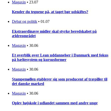
Magaxin
•
23.07
Kender du tegnene på, at taget bør udskiftes?
Debat og politik
•
01.07
Ekstraordinære midler skal styrke beredskabet på
ældreområdet
Magaxin
•
30.06
Et overblik over Lean uddannelser i Danmark med fokus
på bæltesystem og kursusformer
Magaxin
•
30.06
Stampemøllen etablerer sig som producent af træpiller til
det danske marked
Magaxin
•
30.06
Oplev højskole i udlandet sammen med andre unge