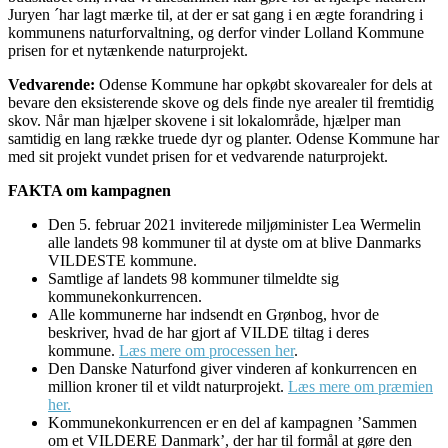
Juryen ´har lagt mærke til, at der er sat gang i en ægte forandring i
kommunens naturforvaltning, og derfor vinder Lolland Kommune
prisen for et nytænkende naturprojekt.
Vedvarende:
Odense Kommune har opkøbt skovarealer for dels at
bevare den eksisterende skove og dels finde nye arealer til fremtidig
skov. Når man hjælper skovene i sit lokalområde, hjælper man
samtidig en lang række truede dyr og planter. Odense Kommune har
med sit projekt vundet prisen for et vedvarende naturprojekt.
FAKTA om kampagnen
Den 5. februar 2021 inviterede miljøminister Lea Wermelin
alle landets 98 kommuner til at dyste om at blive Danmarks
VILDESTE kommune.
Samtlige af landets 98 kommuner tilmeldte sig
kommunekonkurrencen.
Alle kommunerne har indsendt en Grønbog, hvor de
beskriver, hvad de har gjort af VILDE tiltag i deres
kommune.
Læs mere om processen her
.
Den Danske Naturfond giver vinderen af konkurrencen en
million kroner til et vildt naturprojekt.
Læs mere om præmien
her.
Kommunekonkurrencen er en del af kampagnen ’Sammen
om et VILDERE Danmark’, der har til formål at gøre den