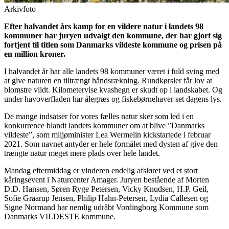
Arkivfoto
Efter halvandet års kamp for en vildere natur i landets 98
kommuner har juryen udvalgt den kommune, der har gjort sig
fortjent til titlen som Danmarks vildeste kommune og prisen på
en million kroner.
I halvandet år har alle landets 98 kommuner været i fuld sving med
at give naturen en tiltrængt håndsrækning. Rundkørsler får lov at
blomstre vildt. Kilometervise kvashegn er skudt op i landskabet. Og
under havoverfladen har ålegræs og fiskebørnehaver set dagens lys.
De mange indsatser for vores fælles natur sker som led i en
konkurrence blandt landets kommuner om at blive ”Danmarks
vildeste”, som miljøminister Lea Wermelin kickstartede i februar
2021. Som navnet antyder er hele formålet med dysten af give den
trængte natur meget mere plads over hele landet.
Mandag eftermiddag er vinderen endelig afsløret ved et stort
kåringsevent i Naturcenter Amager. Juryen bestående af Morten
D.D. Hansen, Søren Ryge Petersen, Vicky Knudsen, H.P. Geil,
Sofie Graarup Jensen, Philip Hahn-Petersen, Lydia Callesen og
Signe Normand har nemlig udråbt Vordingborg Kommune som
Danmarks VILDESTE kommune.