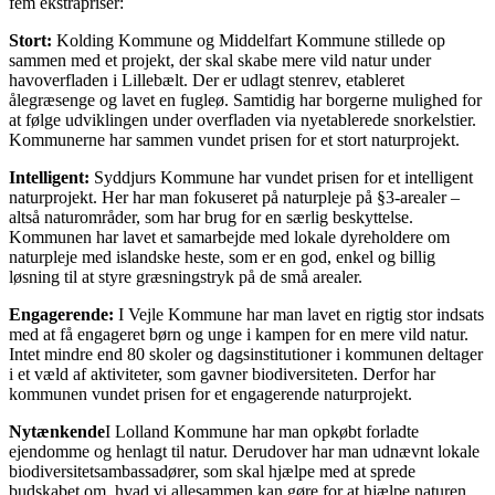
fem ekstrapriser:
Stort:
Kolding Kommune og Middelfart Kommune stillede op
sammen med et projekt, der skal skabe mere vild natur under
havoverfladen i Lillebælt. Der er udlagt stenrev, etableret
ålegræsenge og lavet en fugleø. Samtidig har borgerne mulighed for
at følge udviklingen under overfladen via nyetablerede snorkelstier.
Kommunerne har sammen vundet prisen for et stort naturprojekt.
Intelligent:
Syddjurs Kommune har vundet prisen for et intelligent
naturprojekt. Her har man fokuseret på naturpleje på §3-arealer –
altså naturområder, som har brug for en særlig beskyttelse.
Kommunen har lavet et samarbejde med lokale dyreholdere om
naturpleje med islandske heste, som er en god, enkel og billig
løsning til at styre græsningstryk på de små arealer.
Engagerende:
I Vejle Kommune har man lavet en rigtig stor indsats
med at få engageret børn og unge i kampen for en mere vild natur.
Intet mindre end 80 skoler og dagsinstitutioner i kommunen deltager
i et væld af aktiviteter, som gavner biodiversiteten. Derfor har
kommunen vundet prisen for et engagerende naturprojekt.
Nytænkende
I Lolland Kommune har man opkøbt forladte
ejendomme og henlagt til natur. Derudover har man udnævnt lokale
biodiversitetsambassadører, som skal hjælpe med at sprede
budskabet om, hvad vi allesammen kan gøre for at hjælpe naturen.