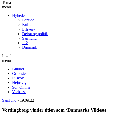
Tema
menu
Nyheder
Forside
Kultur
Erhverv
Debat og politik
Samfund
112
Danmark
Lokal
menu
Billund
Grindsted
Filskov
Hejnsvig
Sdr. Omme
Vorbasse
Samfund
•
19.09.22
Vordingborg vinder titlen som ‘Danmarks Vildeste