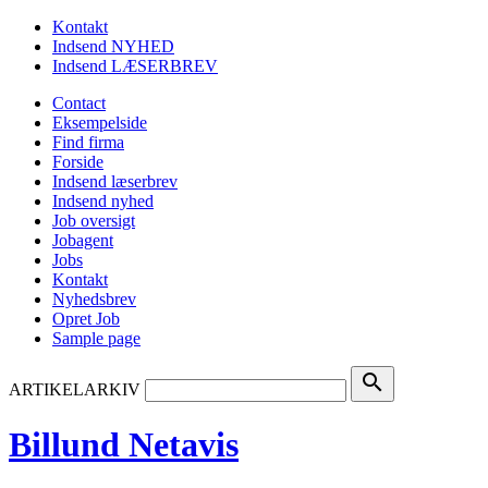
Kontakt
Indsend NYHED
Indsend LÆSERBREV
Contact
Eksempelside
Find firma
Forside
Indsend læserbrev
Indsend nyhed
Job oversigt
Jobagent
Jobs
Kontakt
Nyhedsbrev
Opret Job
Sample page
search
ARTIKELARKIV
Billund Netavis