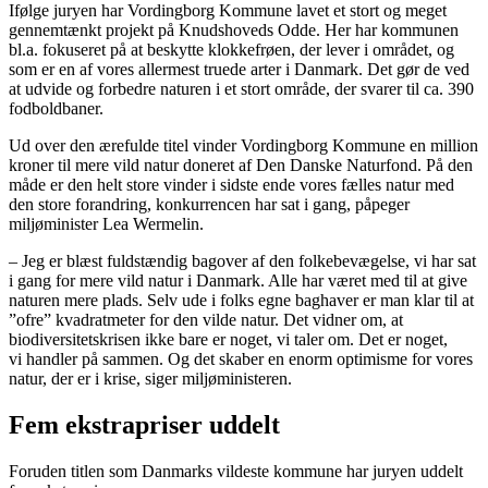
Ifølge juryen har Vordingborg Kommune lavet et stort og meget
gennemtænkt projekt på Knudshoveds Odde. Her har kommunen
bl.a. fokuseret på at beskytte klokkefrøen, der lever i området, og
som er en af vores allermest truede arter i Danmark. Det gør de ved
at udvide og forbedre naturen i et stort område, der svarer til ca. 390
fodboldbaner.
Ud over den ærefulde titel vinder Vordingborg Kommune en million
kroner til mere vild natur doneret af Den Danske Naturfond. På den
måde er den helt store vinder i sidste ende vores fælles natur med
den store forandring, konkurrencen har sat i gang, påpeger
miljøminister Lea Wermelin.
– Jeg er blæst fuldstændig bagover af den folkebevægelse, vi har sat
i gang for mere vild natur i Danmark. Alle har været med til at give
naturen mere plads. Selv ude i folks egne baghaver er man klar til at
”ofre” kvadratmeter for den vilde natur. Det vidner om, at
biodiversitetskrisen ikke bare er noget, vi taler om. Det er noget,
vi handler på sammen. Og det skaber en enorm optimisme for vores
natur, der er i krise, siger miljøministeren.
Fem ekstrapriser uddelt
Foruden titlen som Danmarks vildeste kommune har juryen uddelt